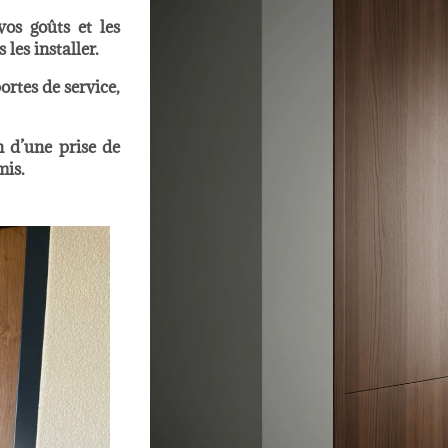
vos goûts et les
les installer.
ortes de service,
n d’une prise de
mis.