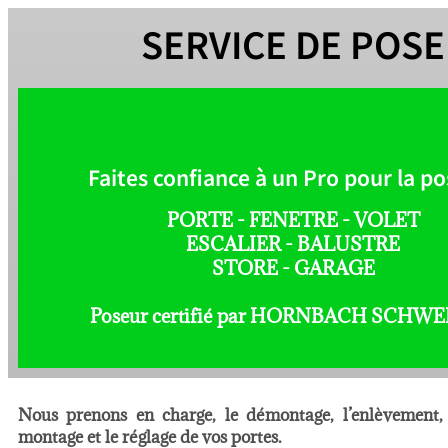
SERVICE DE POSE
Faites confiance à un Pro pour la po
Contact
PORTE - FENETRE - VOLET
ESCALIER - BALUSTRE
Pour tous vos travaux de pose
STORE - GARAGE
Dès maintenant contactez moi
Poseur certifié par HORNBACH SCHWE
Nous prenons en charge, le démontage, l’enlèvement, l
montage et le réglage de vos portes.