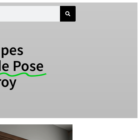
opes
de Pose
roy