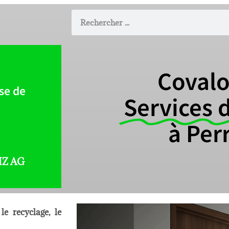
Coval
se de
Services 
à Per
IZ AG
e recyclage, le